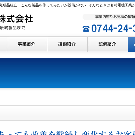
完成品組立 こんな製品を作ってみたいが設備がない...そんなときは名村電機工業